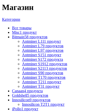
Магазин
Категории
Все
товары
Misc
1 продукт
Bitmain
58 продуктов
Antminer L11
1 продукт
Antminer L7
9 продуктов
Antminer L9
7 продуктов
Antminer S15
1 продукт
Antminer S17
2 продукта
Antminer S19
12 продуктов
Antminer S21
13 продуктов
Antminer S9
0 продуктов
Antminer T17
0 продуктов
Antminer T21
1 продукт
Antminer T3
1 продукт
Canaan
4 продукта
Goldshell
5 продуктов
Innosilicon
9 продуктов
Innosilicon T2T
1 продукт
iPollo
1 продукт