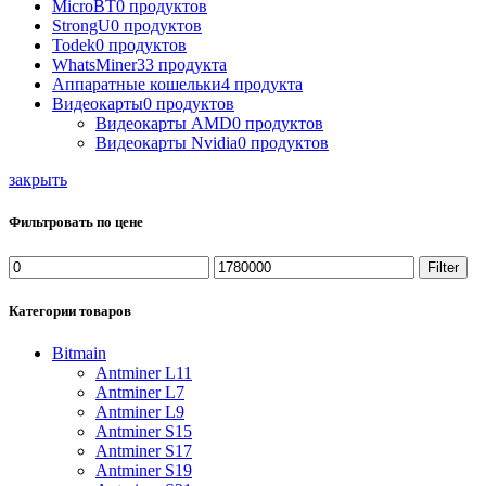
MicroBT
0 продуктов
StrongU
0 продуктов
Todek
0 продуктов
WhatsMiner
33 продукта
Аппаратные кошельки
4 продукта
Видеокарты
0 продуктов
Видеокарты AMD
0 продуктов
Видеокарты Nvidia
0 продуктов
закрыть
Фильтровать по цене
Filter
Категории товаров
Bitmain
Antminer L11
Antminer L7
Antminer L9
Antminer S15
Antminer S17
Antminer S19