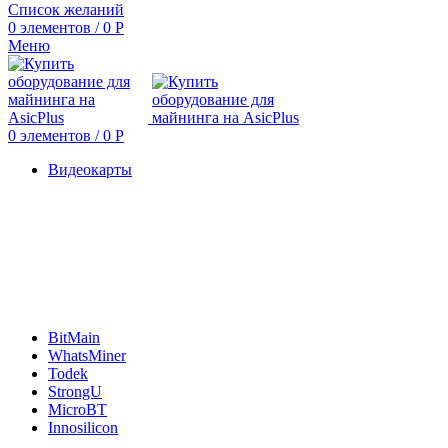
Список желаний
0
элементов
/
0
Р
Меню
0
элементов
/
0
Р
Видеокарты
BitMain
WhatsMiner
Todek
StrongU
MicroBT
Innosilicon