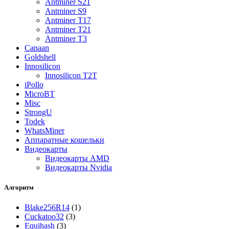
Antminer S21
Antminer S9
Antminer T17
Antminer T21
Antminer T3
Canaan
Goldshell
Innosilicon
Innosilicon T2T
iPollo
MicroBT
Misc
StrongU
Todek
WhatsMiner
Аппаратные кошельки
Видеокарты
Видеокарты AMD
Видеокарты Nvidia
Алгоритм
Blake256R14
(1)
Cuckatoo32
(3)
Equihash
(3)