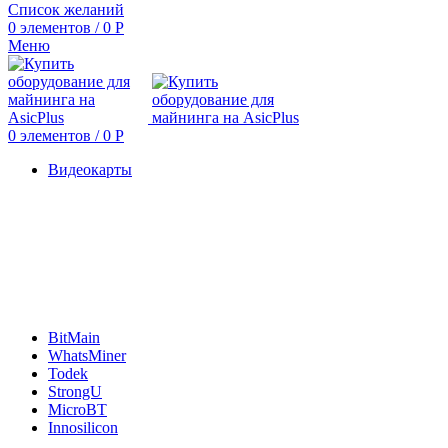
Список желаний
0
элементов
/
0
Р
Меню
0
элементов
/
0
Р
Видеокарты
BitMain
WhatsMiner
Todek
StrongU
MicroBT
Innosilicon