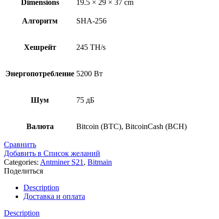
Dimensions
19.5 × 29 × 37 cm
Алгоритм
SHA-256
Хешрейт
245 TH/s
Энергопотребление
5200 Вт
Шум
75 дБ
Валюта
Bitcoin (BTC), BitcoinCash (BCH)
Сравнить
Добавить в Список желаний
Categories:
Antminer S21
,
Bitmain
Поделиться
Description
Доставка и оплата
Description