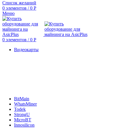
Список желаний
0
элементов
/
0
Р
Меню
0
элементов
/
0
Р
Видеокарты
BitMain
WhatsMiner
Todek
StrongU
MicroBT
Innosilicon