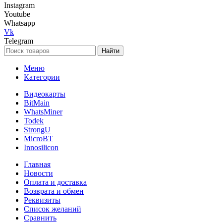
Instagram
Youtube
Whatsapp
Vk
Telegram
Найти
Меню
Категории
Видеокарты
BitMain
WhatsMiner
Todek
StrongU
MicroBT
Innosilicon
Главная
Новости
Оплата и доставка
Возврата и обмен
Реквизиты
Список желаний
Сравнить