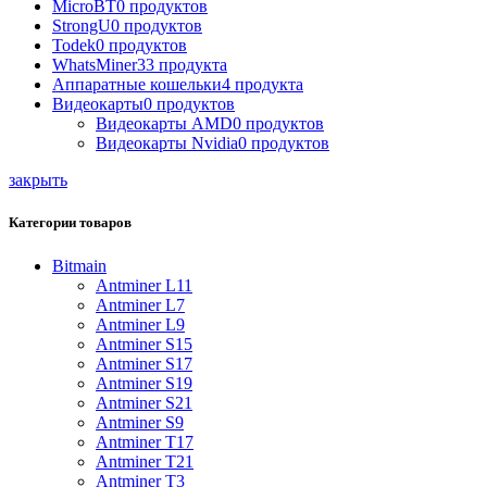
MicroBT
0 продуктов
StrongU
0 продуктов
Todek
0 продуктов
WhatsMiner
33 продукта
Аппаратные кошельки
4 продукта
Видеокарты
0 продуктов
Видеокарты AMD
0 продуктов
Видеокарты Nvidia
0 продуктов
закрыть
Категории товаров
Bitmain
Antminer L11
Antminer L7
Antminer L9
Antminer S15
Antminer S17
Antminer S19
Antminer S21
Antminer S9
Antminer T17
Antminer T21
Antminer T3