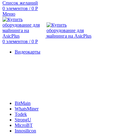
Список желаний
0
элементов
/
0
Р
Меню
0
элементов
/
0
Р
Видеокарты
BitMain
WhatsMiner
Todek
StrongU
MicroBT
Innosilicon