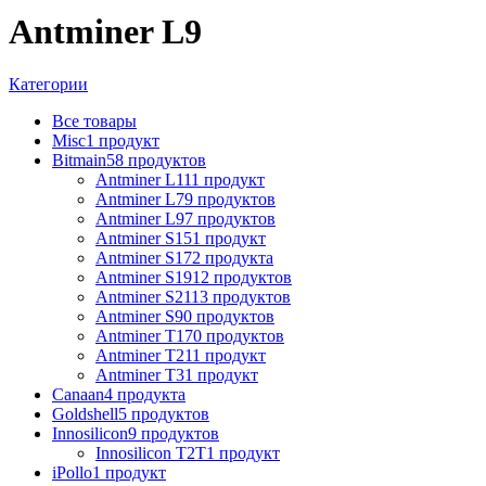
Antminer L9
Категории
Все
товары
Misc
1 продукт
Bitmain
58 продуктов
Antminer L11
1 продукт
Antminer L7
9 продуктов
Antminer L9
7 продуктов
Antminer S15
1 продукт
Antminer S17
2 продукта
Antminer S19
12 продуктов
Antminer S21
13 продуктов
Antminer S9
0 продуктов
Antminer T17
0 продуктов
Antminer T21
1 продукт
Antminer T3
1 продукт
Canaan
4 продукта
Goldshell
5 продуктов
Innosilicon
9 продуктов
Innosilicon T2T
1 продукт
iPollo
1 продукт