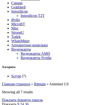
Canaan
Goldshell
Innosilicon
Innosilicon T2T
iPollo
MicroBT
Misc
StrongU
Todek
WhatsMiner
Аппаратные кошельки
Видеокарты
Видеокарты AMD
Видеокарты Nvidia
Алгоритм
Scrypt
(7)
Главная страница
»
Bitmain
»
Antminer L9
Showing all 7 results
Показать боковую панель
Показать
9
24
36