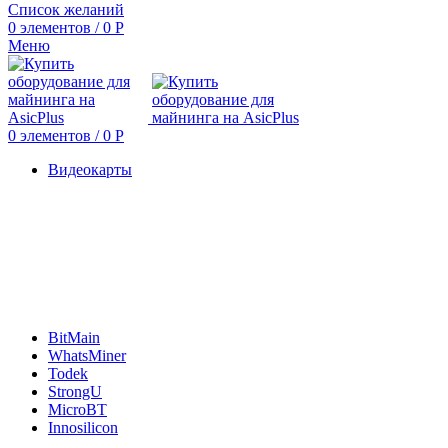
Список желаний
0
элементов
/
0
Р
Меню
0
элементов
/
0
Р
Видеокарты
BitMain
WhatsMiner
Todek
StrongU
MicroBT
Innosilicon