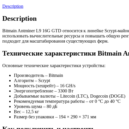
Description
Description
Bitmain Antminer L9 16G GTD относится к линейке Scrypt-май
использовать вычислительные ресурсы и повышать общую рента
подходит для масштабирования существующих ферм.
Технические характеристики Bitmain A
Основные технические характеристики устройства:
Производитель – Bitmain
Алгоритм – Scrypt
Мощность (хешрейт) – 16 GH/s
Энергопотребление – 3300 Вт
Добываемые валюты – Litecoin (LTC), Dogecoin (DOGE)
Рекомендуемая температура работы – от 0 °C до 40 °C
Уровень шума – 80 дБ
Вес – 12,5 кг
Размер без упаковки – 194 × 290 × 371 мм
Как подключить и настроить