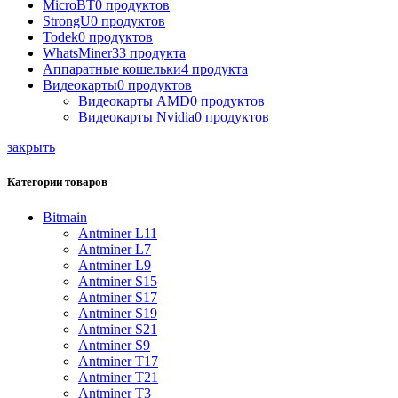
MicroBT
0 продуктов
StrongU
0 продуктов
Todek
0 продуктов
WhatsMiner
33 продукта
Аппаратные кошельки
4 продукта
Видеокарты
0 продуктов
Видеокарты AMD
0 продуктов
Видеокарты Nvidia
0 продуктов
закрыть
Категории товаров
Bitmain
Antminer L11
Antminer L7
Antminer L9
Antminer S15
Antminer S17
Antminer S19
Antminer S21
Antminer S9
Antminer T17
Antminer T21
Antminer T3