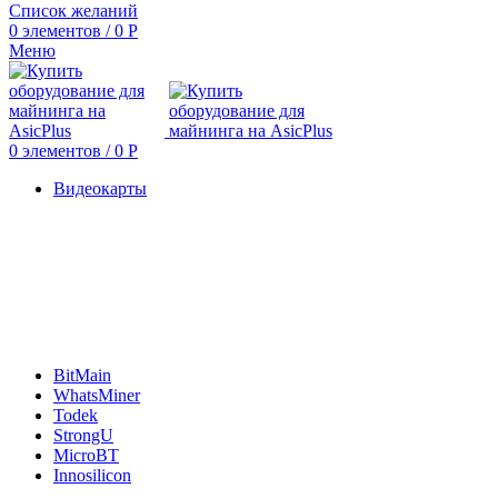
Список желаний
0
элементов
/
0
Р
Меню
0
элементов
/
0
Р
Видеокарты
BitMain
WhatsMiner
Todek
StrongU
MicroBT
Innosilicon