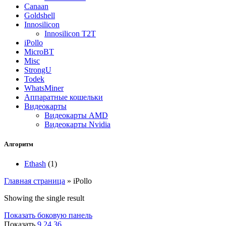
Canaan
Goldshell
Innosilicon
Innosilicon T2T
iPollo
MicroBT
Misc
StrongU
Todek
WhatsMiner
Аппаратные кошельки
Видеокарты
Видеокарты AMD
Видеокарты Nvidia
Алгоритм
Ethash
(1)
Главная страница
»
iPollo
Showing the single result
Показать боковую панель
Показать
9
24
36