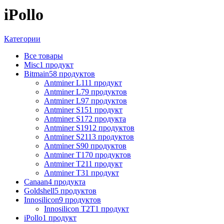
iPollo
Категории
Все
товары
Misc
1 продукт
Bitmain
58 продуктов
Antminer L11
1 продукт
Antminer L7
9 продуктов
Antminer L9
7 продуктов
Antminer S15
1 продукт
Antminer S17
2 продукта
Antminer S19
12 продуктов
Antminer S21
13 продуктов
Antminer S9
0 продуктов
Antminer T17
0 продуктов
Antminer T21
1 продукт
Antminer T3
1 продукт
Canaan
4 продукта
Goldshell
5 продуктов
Innosilicon
9 продуктов
Innosilicon T2T
1 продукт
iPollo
1 продукт