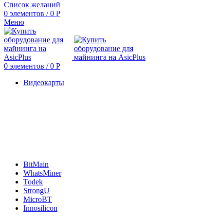
Список желаний
0
элементов
/
0
Р
Меню
0
элементов
/
0
Р
Видеокарты
BitMain
WhatsMiner
Todek
StrongU
MicroBT
Innosilicon