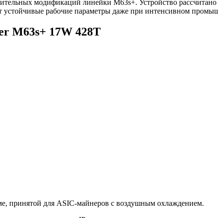
дительных модификаций линейки M63s+. Устройство рассчитано
ет устойчивые рабочие параметры даже при интенсивном промы
er M63s+ 17W 428T
ме, принятой для ASIC-майнеров с воздушным охлаждением.