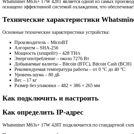
Whatsminer M63s+ 17W 428T является одной из самых произво
оснащено эффективной системой охлаждения, что обеспечива
Технические характеристики Whatsmin
Основные технические характеристики устройства:
Производитель – MicroBT
Алгоритм – SHA-256
Мощность (хешрейт) – 428 TH/s
Энергопотребление – около 7276 Вт
Добываемые валюты – Bitcoin (BTC), Bitcoin Cash (BCH)
Рекомендуемая температура работы – от 0 °C до 40 °C
Уровень шума – 80 дБ
Вес – 17 кг
Размер без упаковки – 482 × 386 × 265 мм
Как подключить и настроить
Как определить IP-адрес
Whatsminer M63s+ 17W 428T подключается по стандартной схе