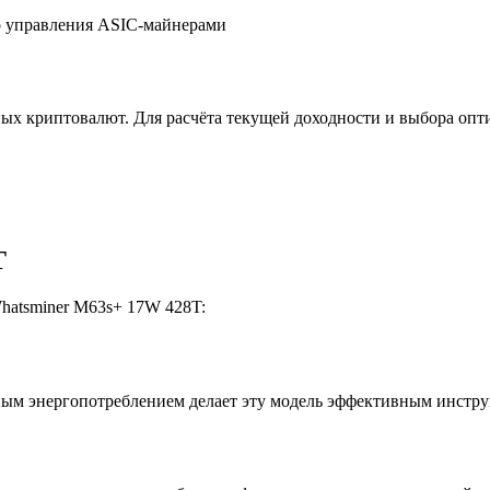
о управления ASIC-майнерами
х криптовалют. Для расчёта текущей доходности и выбора опт
T
atsminer M63s+ 17W 428T:
ным энергопотреблением делает эту модель эффективным инстр