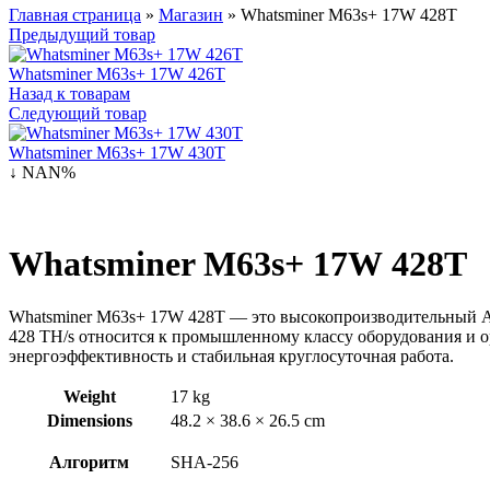
Главная страница
»
Магазин
»
Whatsminer M63s+ 17W 428T
Предыдущий товар
Whatsminer M63s+ 17W 426T
Назад к товарам
Следующий товар
Whatsminer M63s+ 17W 430T
↓ NAN%
Whatsminer M63s+ 17W 428T
Whatsminer M63s+ 17W 428T — это высокопроизводительный ASI
428 TH/s относится к промышленному классу оборудования и 
энергоэффективность и стабильная круглосуточная работа.
Weight
17 kg
Dimensions
48.2 × 38.6 × 26.5 cm
Алгоритм
SHA-256