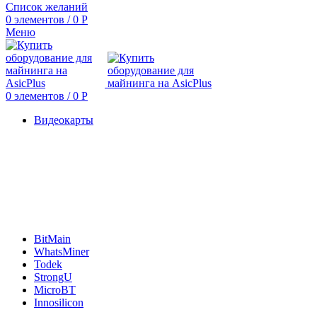
Список желаний
0
элементов
/
0
Р
Меню
0
элементов
/
0
Р
Видеокарты
BitMain
WhatsMiner
Todek
StrongU
MicroBT
Innosilicon