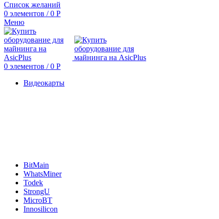
Список желаний
0
элементов
/
0
Р
Меню
0
элементов
/
0
Р
Видеокарты
BitMain
WhatsMiner
Todek
StrongU
MicroBT
Innosilicon