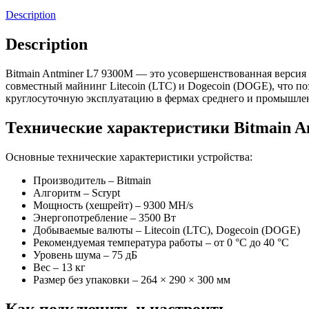
Description
Description
Bitmain Antminer L7 9300M — это усовершенствованная версия
совместный майнинг Litecoin (LTC) и Dogecoin (DOGE), что п
круглосуточную эксплуатацию в фермах среднего и промышлен
Технические характеристики Bitmain A
Основные технические характеристики устройства:
Производитель – Bitmain
Алгоритм – Scrypt
Мощность (хешрейт) – 9300 MH/s
Энергопотребление – 3500 Вт
Добываемые валюты – Litecoin (LTC), Dogecoin (DOGE)
Рекомендуемая температура работы – от 0 °C до 40 °C
Уровень шума – 75 дБ
Вес – 13 кг
Размер без упаковки – 264 × 290 × 300 мм
Как подключить и настроить