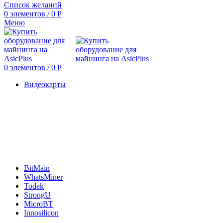
Список желаний
0
элементов
/
0
Р
Меню
0
элементов
/
0
Р
Видеокарты
BitMain
WhatsMiner
Todek
StrongU
MicroBT
Innosilicon