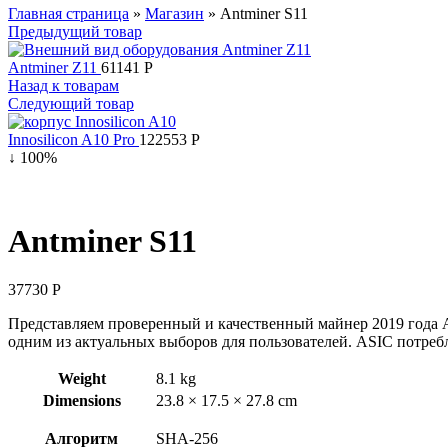
Главная страница
»
Магазин
»
Antminer S11
Предыдущий товар
Antminer Z11
61141
Р
Назад к товарам
Следующий товар
Innosilicon A10 Pro
122553
Р
↓ 100%
Antminer S11
37730
Р
Представляем проверенный и качественный майнер 2019 года An
одним из актуальных выборов для пользователей. ASIC потребл
Weight
8.1 kg
Dimensions
23.8 × 17.5 × 27.8 cm
Алгоритм
SHA-256