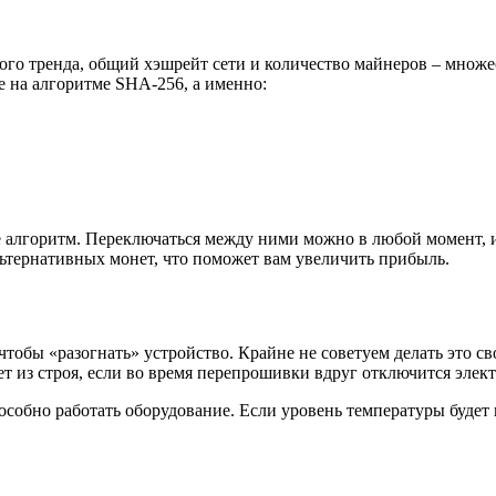
го тренда, общий хэшрейт сети и количество майнеров – множе
е на алгоритме SHA-256, а именно:
 алгоритм. Переключаться между ними можно в любой момент, и
ьтернативных монет, что поможет вам увеличить прибыль.
чтобы «разогнать» устройство. Крайне не советуем делать это св
т из строя, если во время перепрошивки вдруг отключится элек
особно работать оборудование. Если уровень температуры будет