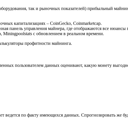
 оборудования, так и рыночных показателей) прибыльный майнин
очных капитализациях – CoinGecko, Coinmarketcap.
нная панель управления майнера, где отображаются все нюансы 
Miningpoolstats с обновлением в реальном времени.
калькуляторы профитности майнинга.
ленных пользователем данных оценивают, какую монету выгоднее
счет ведется по факту имеющихся данных. Спрогнозировать же бу