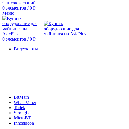
Список желаний
0
элементов
/
0
Р
Меню
0
элементов
/
0
Р
Видеокарты
BitMain
WhatsMiner
Todek
StrongU
MicroBT
Innosilicon