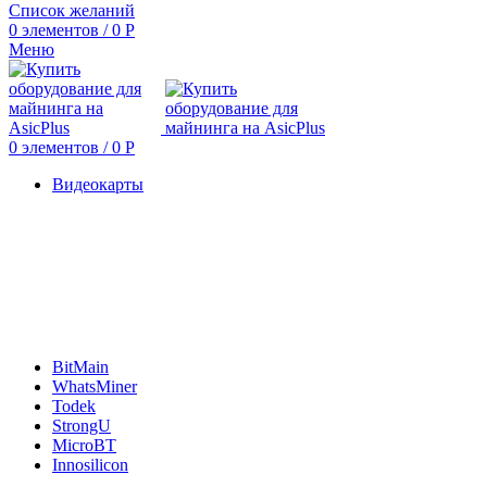
Список желаний
0
элементов
/
0
Р
Меню
0
элементов
/
0
Р
Видеокарты
BitMain
WhatsMiner
Todek
StrongU
MicroBT
Innosilicon