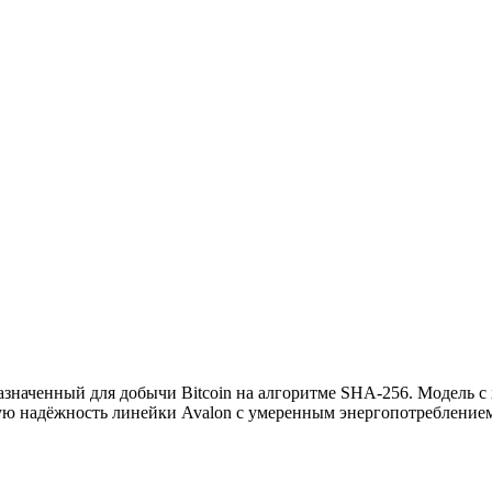
азначенный для добычи Bitcoin на алгоритме SHA-256. Модель с
ую надёжность линейки Avalon с умеренным энергопотребление