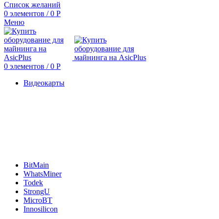
Список желаний
0
элементов
/
0
Р
Меню
0
элементов
/
0
Р
Видеокарты
BitMain
WhatsMiner
Todek
StrongU
MicroBT
Innosilicon