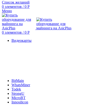
Список желаний
0
элементов
/
0
Р
Меню
0
элементов
/
0
Р
Видеокарты
BitMain
WhatsMiner
Todek
StrongU
MicroBT
Innosilicon