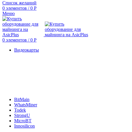
Список желаний
0
элементов
/
0
Р
Меню
0
элементов
/
0
Р
Видеокарты
BitMain
WhatsMiner
Todek
StrongU
MicroBT
Innosilicon