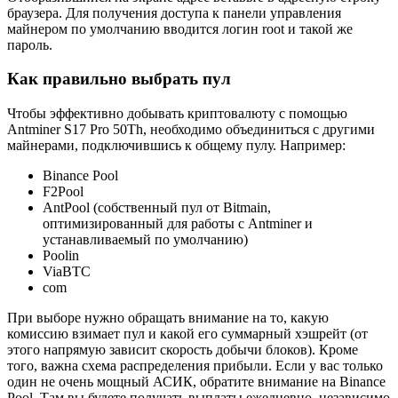
браузера. Для получения доступа к панели управления
майнером по умолчанию вводится логин root и такой же
пароль.
Как правильно выбрать пул
Чтобы эффективно добывать криптовалюту с помощью
Antminer S17 Pro 50Th, необходимо объединиться с другими
майнерами, подключившись к общему пулу. Например:
Binance Pool
F2Pool
AntPool (собственный пул от Bitmain,
оптимизированный для работы с Antminer и
устанавливаемый по умолчанию)
Poolin
ViaBTC
com
При выборе нужно обращать внимание на то, какую
комиссию взимает пул и какой его суммарный хэшрейт (от
этого напрямую зависит скорость добычи блоков). Кроме
того, важна схема распределения прибыли. Если у вас только
один не очень мощный АСИК, обратите внимание на Binance
Pool. Там вы будете получать выплаты ежедневно, независимо