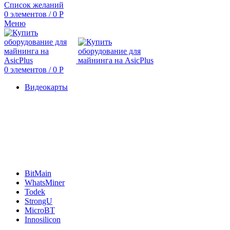
Список желаний
0
элементов
/
0
Р
Меню
0
элементов
/
0
Р
Видеокарты
BitMain
WhatsMiner
Todek
StrongU
MicroBT
Innosilicon