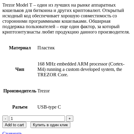
Trezor Model T – один из лучших на рынке аппаратных
кошельков для биткоина и других криптовалют. Открытый
исходный код обеспечивает хорошую совместимость со
сторонними программными кошельками. Обширная
поддержка пользователей – еще один фактор, за который
криптоэнтузиасты любят продукцию данного производителя.
Материал
Пластик
168 MHz embedded ARM processor (Cortex-
Чип
M4) running a custom developed system, the
TREZOR Core.
Производитель
Trezor
Разъем
USB-type C
Аппаратный
кошелек
Add to cart
Купить в один клик
Trezor
Сравнить
Model